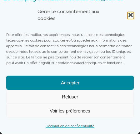
Bayeux. Pour aller du Camping à Bayeux, le plus
Gérer le consentement aux
simple est d’y aller en voiture. Sinon vous pouvez
cookies
emprunter la ligne de bus n°70. Rendez-vous sur
le site internet de Bus Vert pour connaitre les
Pour offrir les meilleures expériences, nous utilisons des technologies
horaires de trajet et trouver le bus qui vous
telles que les cookies pour stocker et/ou accéder aux informations des
appareils. Le fait de consentir à ces technologies nous permettra de traiter
conviendra le mieux.
des données telles que le comportement de navigation ou les ID uniques
sur ce site. Le fait de ne pas consentir ou de retirer son consentement
peut avoir un effet négatif sur certaines caractéristiques et fonctions.
Accepter
Refuser
Voir les préférences
*Photos non contractuelles
Déclaration de confidentialité