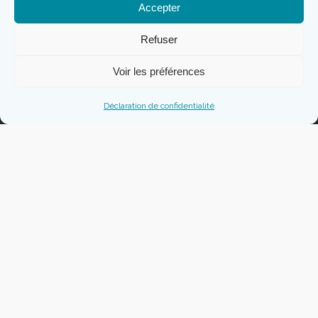
Accepter
Localisation
Gare de Caen, 50 km
Refuser
Aéroport de Caen, 40 km
Ferry Ouistreham, 50 km
Voir les préférences
Gare de Bayeux, 10 km
Déclaration de confidentialité
Plan du camping