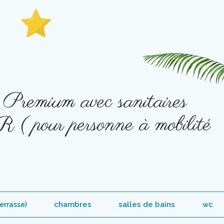
!
Premium avec sanitaires
 ( pour personne à mobilité
chambres
salles de bains
wc
terrasse)