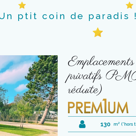
Un ptit coin de paradis 
Emplacements 
privatifs PMR
réduite)
130
m²
(*hors 